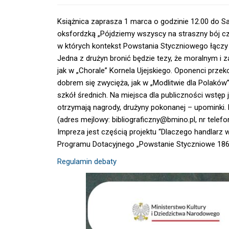
Książnica zaprasza 1 marca o godzinie 12.00 do Sal
oksfordzką „Pójdziemy wszyscy na straszny bój cz
w których kontekst Powstania Styczniowego łączy 
Jedna z drużyn bronić będzie tezy, że moralnym 
jak w „Chorale” Kornela Ujejskiego. Oponenci prz
dobrem się zwycięża, jak w „Modlitwie dla Polakó
szkół średnich. Na miejsca dla publiczności wstęp 
otrzymają nagrody, drużyny pokonanej – upominki.
(adres mejlowy: bibliograficzny@bmino.pl, nr telefo
Impreza jest częścią projektu “Dlaczego handlarz 
Programu Dotacyjnego „Powstanie Styczniowe 1863-
Regulamin debaty