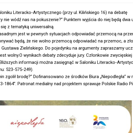
oniku Literacko-Artystycznego (przy ul. Kilińskiego 16) na debatę
y nie wódź nas na pokuszenie?” Punktem wyjścia do niej będą dwa 
się z tematyką uniwersalną.
i zasadnym jest w pewnych sytuacjach odpowiadać przemocą na prz
ekonywać będą, że nie wolno przemocą odpowiadać na przemoc, a zł
w” Gustawa Zielińskiego. Do pojedynku na argumenty zapraszamy uc
jest wolny.O wynikach debaty zdecyduje jury. Członkowie zwycięskiej
 Bliższych informacji można zasięgnąć w Saloniku Literacko-Artyst
nu: 523-575-249).
win zgolił brodę?” Dofinansowano ze środków Biura „Niepodległa” w
1864”. Patronat medialny nad projektem sprawuje Polskie Radio Pi