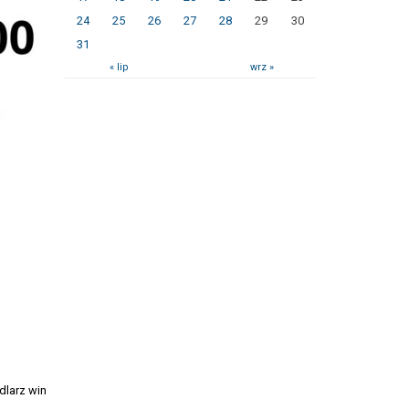
24
25
26
27
28
29
30
31
« lip
wrz »
dlarz win