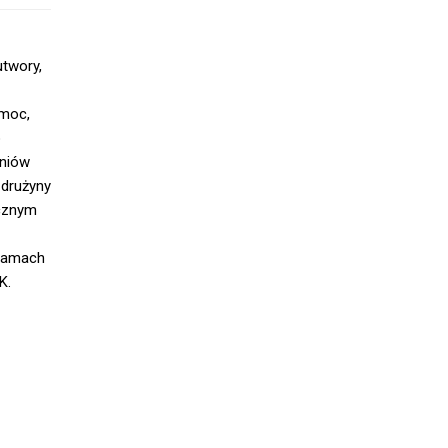
utwory,
emoc,
o
zniów
 drużyny
ycznym
 ramach
K.