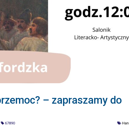
przemoc? – zapraszamy do
|
67890
Han