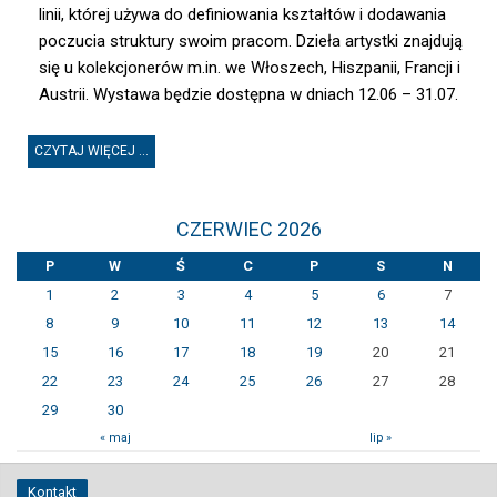
linii, której używa do definiowania kształtów i dodawania
poczucia struktury swoim pracom. Dzieła artystki znajdują
się u kolekcjonerów m.in. we Włoszech, Hiszpanii, Francji i
Austrii. Wystawa będzie dostępna w dniach 12.06 – 31.07.
CZYTAJ WIĘCEJ ...
CZERWIEC 2026
P
W
Ś
C
P
S
N
1
2
3
4
5
6
7
8
9
10
11
12
13
14
15
16
17
18
19
20
21
22
23
24
25
26
27
28
29
30
« maj
lip »
Kontakt