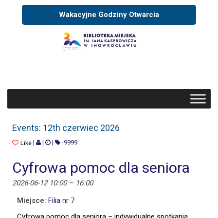
Wakacyjne Godziny Otwarcia
EVENTS: 12TH CZERWIEC 2026
Events: 12th czerwiec 2026
|
|
|
-9999
Like
Cyfrowa pomoc dla seniora
2026-06-12 10:00
–
16:00
Miejsce:
Filia nr 7
Cyfrowa pomoc dla seniora – indywidualne spotkania,