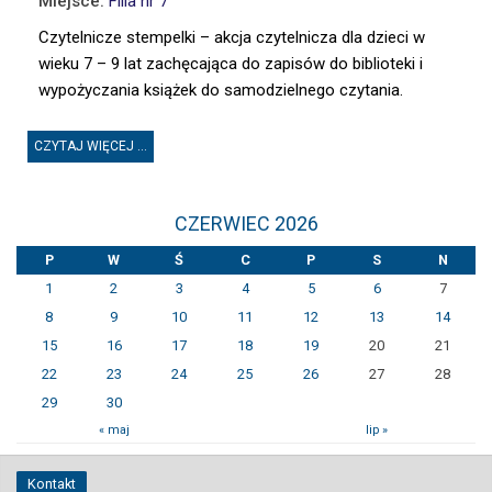
Miejsce:
Filia nr 7
Czytelnicze stempelki – akcja czytelnicza dla dzieci w
wieku 7 – 9 lat zachęcająca do zapisów do biblioteki i
wypożyczania książek do samodzielnego czytania.
CZYTAJ WIĘCEJ ...
CZERWIEC 2026
P
W
Ś
C
P
S
N
1
2
3
4
5
6
7
8
9
10
11
12
13
14
15
16
17
18
19
20
21
22
23
24
25
26
27
28
29
30
« maj
lip »
Kontakt