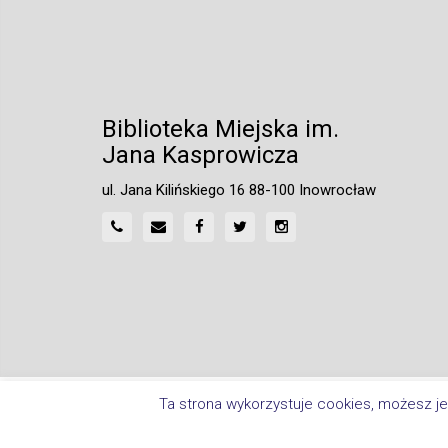
Biblioteka Miejska im.
Jana Kasprowicza
ul. Jana Kilińskiego 16 88-100 Inowrocław
Home
Polityka Prywatności
Deklaracja Dostępnośc
Ta strona wykorzystuje cookies, możesz je