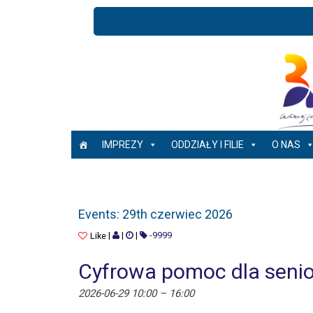
IMPREZY
ODDZIAŁY I FILIE
O NAS
EVENTS: 29TH CZERWIEC 2026
Events: 29th czerwiec 2026
|
|
|
-9999
Like
Cyfrowa pomoc dla senio
2026-06-29 10:00
–
16:00