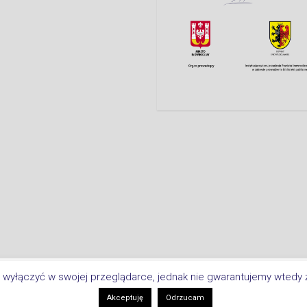
Copyright © 2026 Biblioteka Miejsk
i
 wyłączyć w swojej przeglądarce, jednak nie gwarantujemy wtedy ż
Akceptuję
Odrzucam