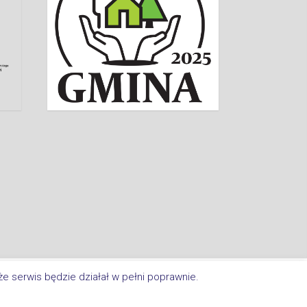
a Im. Jana Kasprowicza W Inowrocławiu. All Rights Reserved.
e serwis będzie działał w pełni poprawnie.