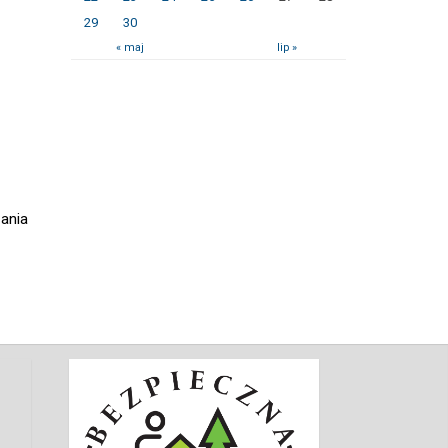
29
30
« maj
lip »
zania