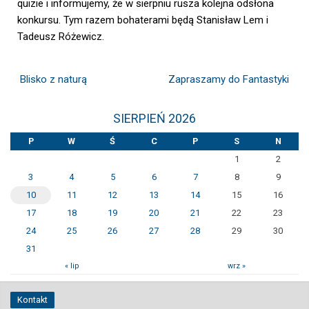
quizie i informujemy, że w sierpniu rusza kolejna odsłona
konkursu. Tym razem bohaterami będą Stanisław Lem i
Tadeusz Różewicz.
Blisko z naturą
Zapraszamy do Fantastyki
SIERPIEŃ 2026
P
W
Ś
C
P
S
N
1
2
3
4
5
6
7
8
9
10
11
12
13
14
15
16
17
18
19
20
21
22
23
24
25
26
27
28
29
30
31
« lip
wrz »
Kontakt