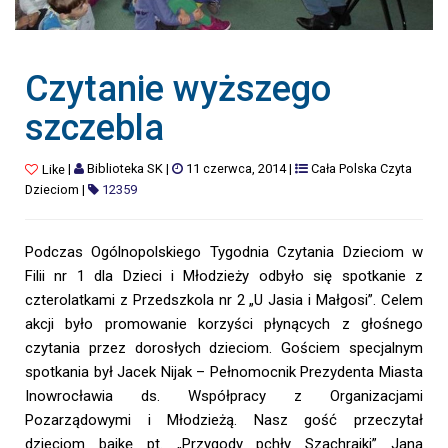
Czytanie wyższego
szczebla
|
Biblioteka SK
|
11 czerwca, 2014
|
Cała Polska Czyta
Like
Dzieciom
|
12359
Podczas Ogólnopolskiego Tygodnia Czytania Dzieciom w
Filii nr 1 dla Dzieci i Młodzieży odbyło się spotkanie z
czterolatkami z Przedszkola nr 2 „U Jasia i Małgosi”. Celem
akcji było promowanie korzyści płynących z głośnego
czytania przez dorosłych dzieciom. Gościem specjalnym
spotkania był Jacek Nijak – Pełnomocnik Prezydenta Miasta
Inowrocławia ds. Współpracy z Organizacjami
Pozarządowymi i Młodzieżą. Nasz gość przeczytał
dzieciom bajkę pt. „Przygody pchły Szachrajki” Jana