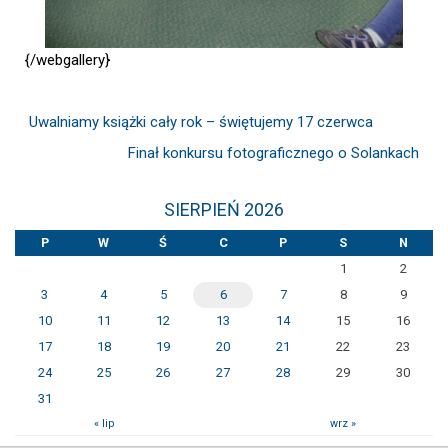
{/webgallery}
Uwalniamy książki cały rok – świętujemy 17 czerwca
Finał konkursu fotograficznego o Solankach
SIERPIEŃ 2026
P
W
Ś
C
P
S
N
1
2
3
4
5
6
7
8
9
10
11
12
13
14
15
16
17
18
19
20
21
22
23
24
25
26
27
28
29
30
31
« lip
wrz »