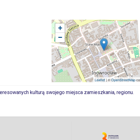
+
−
Leaflet
| ©
OpenStreetMap
co
nteresowanych kulturą swojego miejsca zamieszkania, regionu.