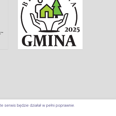
e serwis będzie działał w pełni poprawnie.
a Im. Jana Kasprowicza W Inowrocławiu. All Rights Reserved.