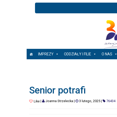
IMPREZY
ODDZIAŁY I FILIE
O NAS
Senior potrafi
|
Joanna Strzelecka
|
3 lutego, 2025
|
76434
Like