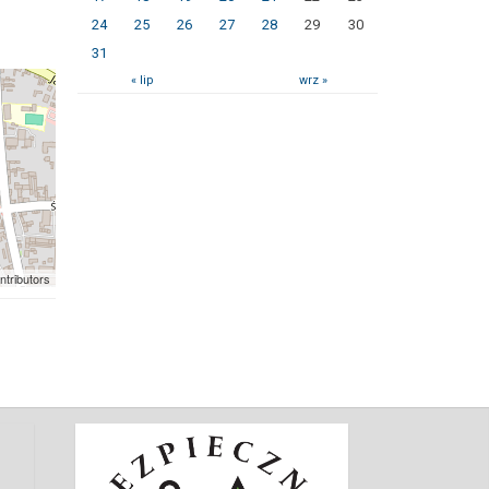
24
25
26
27
28
29
30
31
« lip
wrz »
ntributors