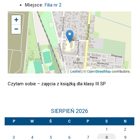
Miejsce:
Filia nr 2
+
−
Leaflet
| ©
OpenStreetMap
contributors
Czytam sobie – zajęcia z książką dla klasy III SP
SIERPIEŃ 2026
P
W
Ś
C
P
S
N
1
2
3
4
5
6
7
8
9