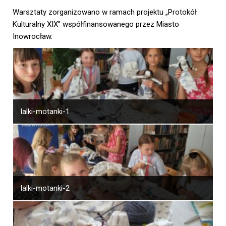
Warsztaty zorganizowano w ramach projektu „Protokół
Kulturalny XIX” współfinansowanego przez Miasto
Inowrocław.
lalki-motanki-1
lalki-motanki-2