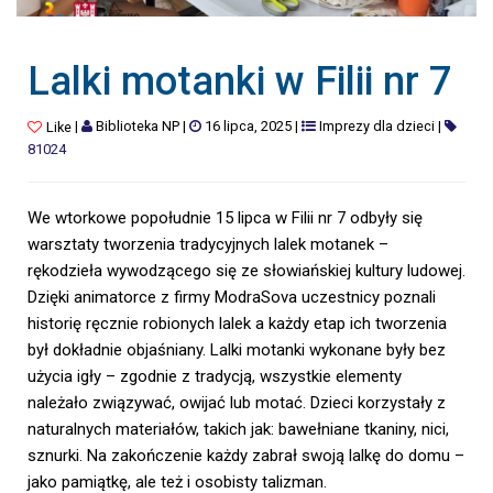
Lalki motanki w Filii nr 7
|
Biblioteka NP
|
16 lipca, 2025
|
Imprezy dla dzieci
|
Like
81024
We wtorkowe popołudnie 15 lipca w Filii nr 7 odbyły się
warsztaty tworzenia tradycyjnych lalek motanek –
rękodzieła wywodzącego się ze słowiańskiej kultury ludowej.
Dzięki animatorce z firmy ModraSova uczestnicy poznali
historię ręcznie robionych lalek a każdy etap ich tworzenia
był dokładnie objaśniany. Lalki motanki wykonane były bez
użycia igły – zgodnie z tradycją, wszystkie elementy
należało związywać, owijać lub motać. Dzieci korzystały z
naturalnych materiałów, takich jak: bawełniane tkaniny, nici,
sznurki. Na zakończenie każdy zabrał swoją lalkę do domu –
jako pamiątkę, ale też i osobisty talizman.