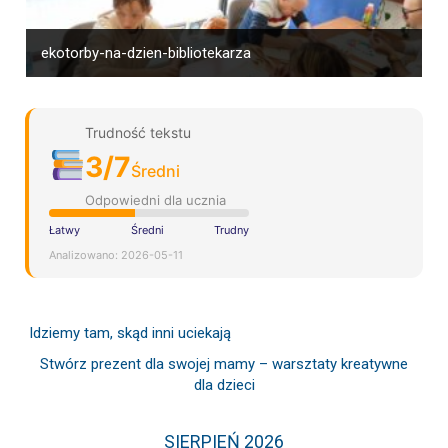
ekotorby-na-dzien-bibliotekarza
Trudność tekstu
3/7
Średni
Odpowiedni dla ucznia
Łatwy
Średni
Trudny
Analizowano: 2026-05-11
Idziemy tam, skąd inni uciekają
Stwórz prezent dla swojej mamy – warsztaty kreatywne
dla dzieci
SIERPIEŃ 2026