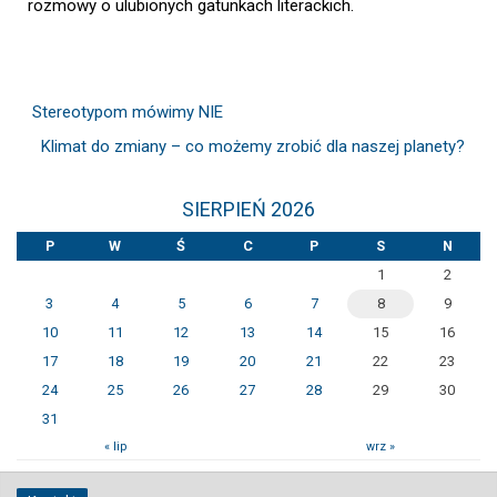
rozmowy o ulubionych gatunkach literackich.
Stereotypom mówimy NIE
Klimat do zmiany – co możemy zrobić dla naszej planety?
SIERPIEŃ 2026
P
W
Ś
C
P
S
N
1
2
3
4
5
6
7
8
9
10
11
12
13
14
15
16
17
18
19
20
21
22
23
24
25
26
27
28
29
30
31
« lip
wrz »