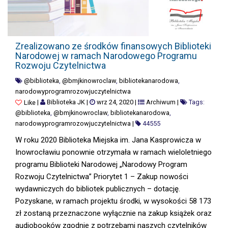
ZREALIZOWANO ZE ŚRODKÓW FINANSOWYCH BIBLIOTEKI NARODOWEJ
Zrealizowano ze środków finansowych Biblioteki
Narodowej w ramach Narodowego Programu
Rozwoju Czytelnictwa
@biblioteka
,
@bmjkinowroclaw
,
bibliotekanarodowa
,
narodowyprogramrozowjuczytelnictwa
|
Biblioteka JK
|
wrz 24, 2020
|
Archiwum
|
Tags:
Like
@biblioteka
,
@bmjkinowroclaw
,
bibliotekanarodowa
,
narodowyprogramrozowjuczytelnictwa
|
44555
W roku 2020 Biblioteka Miejska im. Jana Kasprowicza w
Inowrocławiu ponownie otrzymała w ramach wieloletniego
programu Biblioteki Narodowej „Narodowy Program
Rozwoju Czytelnictwa” Priorytet 1 – Zakup nowości
wydawniczych do bibliotek publicznych – dotację.
Pozyskane, w ramach projektu środki, w wysokości 58 173
zł zostaną przeznaczone wyłącznie na zakup książek oraz
audiobooków zgodnie z potrzebami naszych czytelników