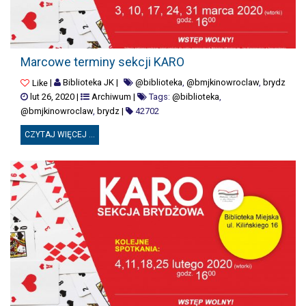
MARCOWE TERMINY SEKCJI KARO
Marcowe terminy sekcji KARO
|
Biblioteka JK
|
@biblioteka
,
@bmjkinowroclaw
,
brydz
Like
lut 26, 2020
|
Archiwum
|
Tags:
@biblioteka
,
@bmjkinowroclaw
,
brydz
|
42702
CZYTAJ WIĘCEJ ...