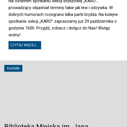
Na ostatnim spotkaniu sekcji brydżowej „KARO”,
prowadzący objaśniał terminy takie jak lew i odzywka. W
dobrych humorach rozegrano kilka partii brydża. Na kolejne
spotkanie sekcji „KARO” zapraszamy już 29 października o
godzinie 1600. Przyjdź, zobacz i dołącz do Nas! Wstęp
wolny!
CZYTAJ WIĘCEJ ...
Kontakt
Biblioteka Miejska im. Jana