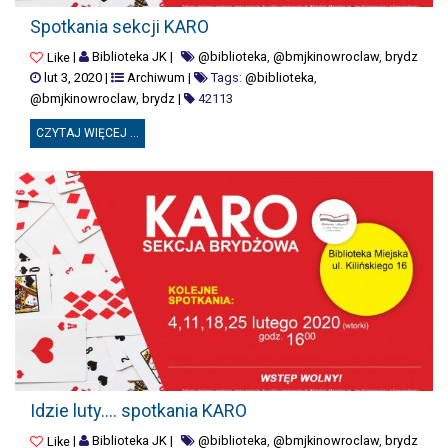
SPOTKANIA SEKCJI KARO
Spotkania sekcji KARO
|
Biblioteka JK
|
@biblioteka
,
@bmjkinowroclaw
,
brydz
Like
lut 3, 2020
|
Archiwum
|
Tags:
@biblioteka
,
@bmjkinowroclaw
,
brydz
|
42113
CZYTAJ WIĘCEJ ...
IDZIE LUTY…. SPOTKANIA KARO
Idzie luty…. spotkania KARO
|
Biblioteka JK
|
@biblioteka
,
@bmjkinowroclaw
,
brydz
Like