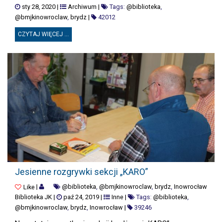
sty 28, 2020
|
Archiwum
|
Tags:
@biblioteka
,
@bmjkinowroclaw
,
brydz
|
42012
CZYTAJ WIĘCEJ ...
JESIENNE ROZGRYWKI SEKCJI „KARO”
Jesienne rozgrywki sekcji „KARO”
|
@biblioteka
,
@bmjkinowroclaw
,
brydz
,
Inowrocław
Like
Biblioteka JK
|
paź 24, 2019
|
Inne
|
Tags:
@biblioteka
,
@bmjkinowroclaw
,
brydz
,
Inowrocław
|
39246