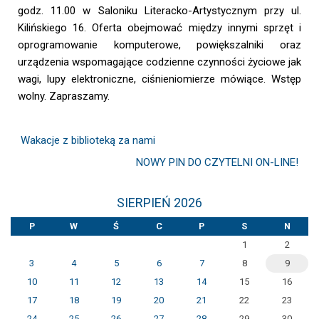
godz. 11.00 w Saloniku Literacko-Artystycznym przy ul.
Kilińskiego 16. Oferta obejmować między innymi sprzęt i
oprogramowanie komputerowe, powiększalniki oraz
urządzenia wspomagające codzienne czynności życiowe jak
wagi, lupy elektroniczne, ciśnieniomierze mówiące. Wstęp
wolny. Zapraszamy.
Wakacje z biblioteką za nami
NOWY PIN DO CZYTELNI ON-LINE!
SIERPIEŃ 2026
P
W
Ś
C
P
S
N
1
2
3
4
5
6
7
8
9
10
11
12
13
14
15
16
17
18
19
20
21
22
23
24
25
26
27
28
29
30