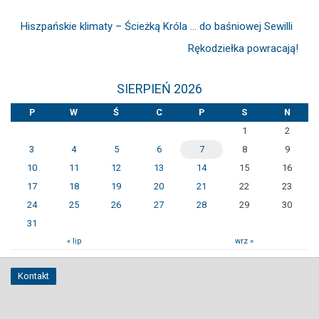
Hiszpańskie klimaty – Ścieżką Króla … do baśniowej Sewilli
Rękodziełka powracają!
SIERPIEŃ 2026
P
W
Ś
C
P
S
N
1
2
3
4
5
6
7
8
9
10
11
12
13
14
15
16
17
18
19
20
21
22
23
24
25
26
27
28
29
30
31
« lip
wrz »
Kontakt