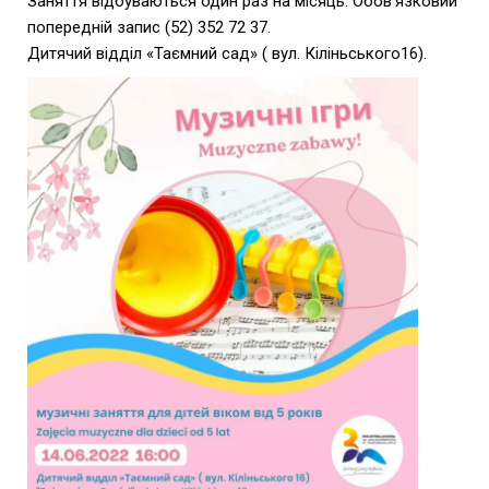
Заняття вiдбуваються один раз на мiсяць. Обов’язковий
попередній запис (52) 352 72 37.
Дитячий відділ «Таємний сад» ( вул. Кiлiньського16).