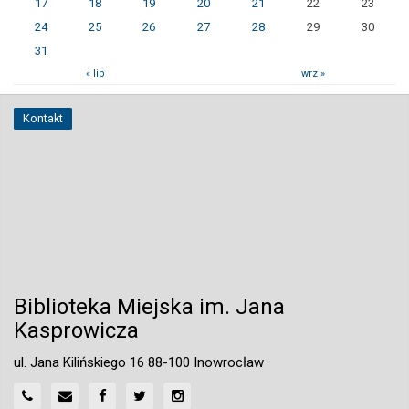
17
18
19
20
21
22
23
24
25
26
27
28
29
30
31
« lip
wrz »
Kontakt
Biblioteka Miejska im. Jana
Kasprowicza
ul. Jana Kilińskiego 16 88-100 Inowrocław