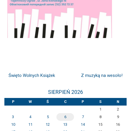
Święto Wolnych Książek
Z muzyką na wesoło!
SIERPIEŃ 2026
P
W
Ś
C
P
S
N
1
2
3
4
5
6
7
8
9
10
11
12
13
14
15
16