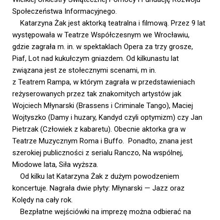
Społeczeństwa Informacyjnego.
Katarzyna Żak jest aktorką teatralna i filmową. Przez 9 lat
występowała w Teatrze Współczesnym we Wrocławiu,
gdzie zagrała m. in. w spektaklach Opera za trzy grosze,
Piaf, Lot nad kukułczym gniazdem. Od kilkunastu lat
związana jest ze stołecznymi scenami, m in.
z Teatrem Rampa, w którym zagrała w przedstawieniach
reżyserowanych przez tak znakomitych artystów jak
Wojciech Młynarski (Brassens i Criminale Tango), Maciej
Wojtyszko (Damy i huzary, Kandyd czyli optymizm) czy Jan
Pietrzak (Człowiek z kabaretu). Obecnie aktorka gra w
Teatrze Muzycznym Roma i Buffo. Ponadto, znana jest
szerokiej publiczności z serialu Ranczo, Na wspólnej,
Miodowe lata, Siła wyższa.
Od kilku lat Katarzyna Żak z dużym powodzeniem
koncertuje. Nagrała dwie płyty: Młynarski — Jazz oraz
Kolędy na cały rok.
Bezpłatne wejściówki na imprezę można odbierać na