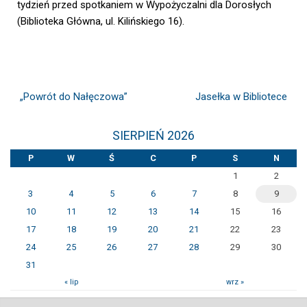
tydzień przed spotkaniem w Wypożyczalni dla Dorosłych
(Biblioteka Główna, ul. Kilińskiego 16).
„Powrót do Nałęczowa”
Jasełka w Bibliotece
SIERPIEŃ 2026
P
W
Ś
C
P
S
N
1
2
3
4
5
6
7
8
9
10
11
12
13
14
15
16
17
18
19
20
21
22
23
24
25
26
27
28
29
30
31
« lip
wrz »