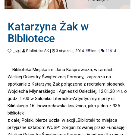
Katarzyna Żak w
Bibliotece
|
Biblioteka SK
|
3 stycznia, 2014
|
Inne
|
11614
Like
Biblioteka Miejska im. Jana Kasprowicza, w ramach
Wielkiej Orkiestry Świątecznej Pomocy, zaprasza na
spotkanie z Katarzyną Żak połączone z recitalem piosenek
Wojciecha Młynarskiego i Agnieszki Osieckiej, 12.01.2014 r. o
godz. 1700 w Saloniku Literacko-Artystycznym przy ul.
Kilińskiego 16. Inowrocławska książnica, jako jedna z 335
bibliotek
z całej Polski, bierze udział w akcji „Biblioteki to miejsca
przyjazne sztabom WOŚP” zorganizowanej przez Fundację
Wielkiej Orkiestry Świątecznej Pomocy i Fundację Rozwoju