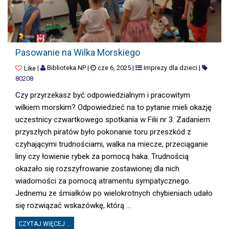
PASOWANIE NA WILKA MORSKIEGO
Pasowanie na Wilka Morskiego
|
Biblioteka NP
|
cze 6, 2025
|
Imprezy dla dzieci
|
Like
80208
Czy przyrzekasz być odpowiedzialnym i pracowitym
wilkiem morskim? Odpowiedzieć na to pytanie mieli okazję
uczestnicy czwartkowego spotkania w Filii nr 3. Zadaniem
przyszłych piratów było pokonanie toru przeszkód z
czyhającymi trudnościami, walka na miecze, przeciąganie
liny czy łowienie rybek za pomocą haka. Trudnością
okazało się rozszyfrowanie zostawionej dla nich
wiadomości za pomocą atramentu sympatycznego.
Jednemu ze śmiałków po wielokrotnych chybieniach udało
się rozwiązać wskazówkę, którą ...
CZYTAJ WIĘCEJ ...