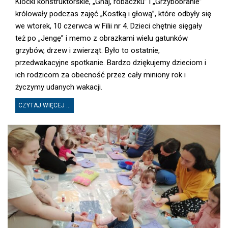
Klocki konstruktorskie, „Gnaj, robaczku” i „Grzybobranie”
królowały podczas zajęć „Kostką i głową”, które odbyły się
we wtorek, 10 czerwca w Filii nr 4. Dzieci chętnie sięgały
też po „Jengę” i memo z obrazkami wielu gatunków
grzybów, drzew i zwierząt. Było to ostatnie,
przedwakacyjne spotkanie. Bardzo dziękujemy dzieciom i
ich rodzicom za obecność przez cały miniony rok i
życzymy udanych wakacji.
CZYTAJ WIĘCEJ ...