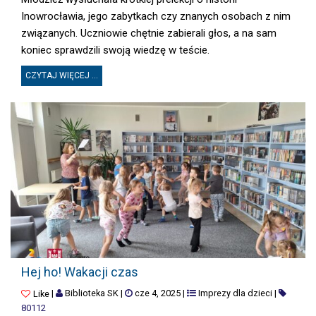
Inowrocławia, jego zabytkach czy znanych osobach z nim
związanych. Uczniowie chętnie zabierali głos, a na sam
koniec sprawdzili swoją wiedzę w teście.
CZYTAJ WIĘCEJ ...
HEJ HO! WAKACJI CZAS
Hej ho! Wakacji czas
|
Biblioteka SK
|
cze 4, 2025
|
Imprezy dla dzieci
|
Like
80112