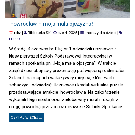
INOWROCŁAW – MOJA MAŁA OJCZYZNA!
Inowrocław – moja mała ojczyzna!
|
Biblioteka SK
|
cze 4, 2025
|
Imprezy dla dzieci
|
Like
80099
W środę, 4 czerwca br. Filię nr 1 odwiedzili uczniowie z
klasy pierwszej Szkoły Podstawowej Integracyjnej w
ramach spotkania pn. „Moja mała ojczyzna”. W trakcie
zajęć dzieci obejrzały prezentację poświęconą roślinności
Solanek, na mapach wskazywały miejsca, które warto
zobaczyć i odwiedzić. Uczniowie układali wirtualne puzzle
przedstawiające atrakcje Inowrocławia. Na zakończenie
wykonali flagi miasta oraz wielobarwny mural i ruszyli w
drogę powrotną przez inowrocławskie Solanki. Spotkanie ...
CZYTAJ WIĘCEJ ...
Posts