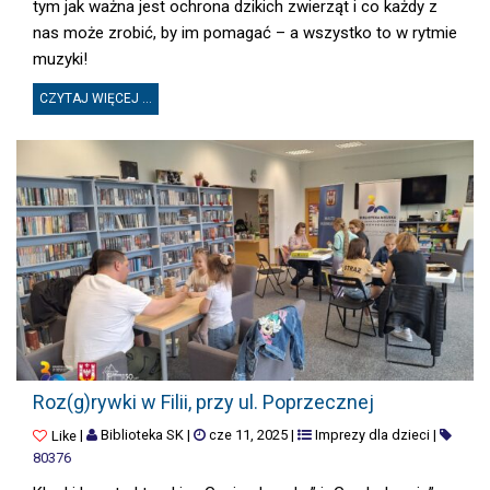
tym jak ważna jest ochrona dzikich zwierząt i co każdy z
nas może zrobić, by im pomagać – a wszystko to w rytmie
muzyki!
CZYTAJ WIĘCEJ ...
ROZ(G)RYWKI W FILII, PRZY UL. POPRZECZNEJ
Roz(g)rywki w Filii, przy ul. Poprzecznej
|
Biblioteka SK
|
cze 11, 2025
|
Imprezy dla dzieci
|
Like
80376