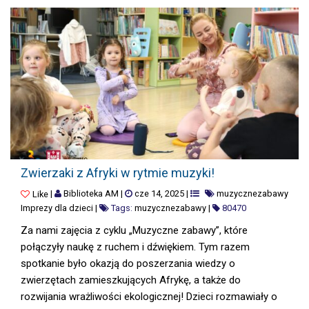
ZWIERZAKI Z AFRYKI W RYTMIE MUZYKI!
Zwierzaki z Afryki w rytmie muzyki!
|
Biblioteka AM
|
cze 14, 2025
|
muzycznezabawy
Like
Imprezy dla dzieci
|
Tags:
muzycznezabawy
|
80470
Za nami zajęcia z cyklu „Muzyczne zabawy”, które
połączyły naukę z ruchem i dźwiękiem. Tym razem
spotkanie było okazją do poszerzania wiedzy o
zwierzętach zamieszkujących Afrykę, a także do
rozwijania wrażliwości ekologicznej! Dzieci rozmawiały o