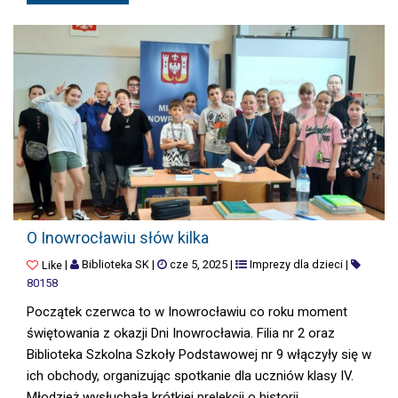
O INOWROCŁAWIU SŁÓW KILKA
O Inowrocławiu słów kilka
|
Biblioteka SK
|
cze 5, 2025
|
Imprezy dla dzieci
|
Like
80158
Początek czerwca to w Inowrocławiu co roku moment
świętowania z okazji Dni Inowrocławia. Filia nr 2 oraz
Biblioteka Szkolna Szkoły Podstawowej nr 9 włączyły się w
ich obchody, organizując spotkanie dla uczniów klasy IV.
Młodzież wysłuchała krótkiej prelekcji o historii