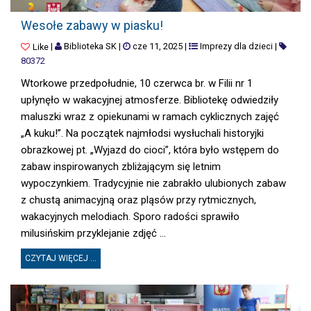
WESOŁE ZABAWY W PIASKU!
Wesołe zabawy w piasku!
|
Biblioteka SK
|
cze 11, 2025
|
Imprezy dla dzieci
|
Like
80372
Wtorkowe przedpołudnie, 10 czerwca br. w Filii nr 1
upłynęło w wakacyjnej atmosferze. Bibliotekę odwiedziły
maluszki wraz z opiekunami w ramach cyklicznych zajęć
„A kuku!”. Na początek najmłodsi wysłuchali historyjki
obrazkowej pt. „Wyjazd do cioci”, która było wstępem do
zabaw inspirowanych zbliżającym się letnim
wypoczynkiem. Tradycyjnie nie zabrakło ulubionych zabaw
z chustą animacyjną oraz pląsów przy rytmicznych,
wakacyjnych melodiach. Sporo radości sprawiło
milusińskim przyklejanie zdjęć ...
CZYTAJ WIĘCEJ ...