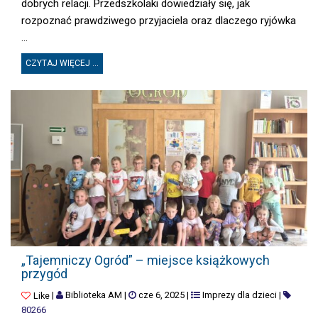
dobrych relacji. Przedszkolaki dowiedziały się, jak
rozpoznać prawdziwego przyjaciela oraz dlaczego ryjówka
...
CZYTAJ WIĘCEJ ...
„TAJEMNICZY OGRÓD” – MIEJSCE KSIĄŻKOWYCH PRZYGÓD
„Tajemniczy Ogród” – miejsce książkowych
przygód
|
Biblioteka AM
|
cze 6, 2025
|
Imprezy dla dzieci
|
Like
80266