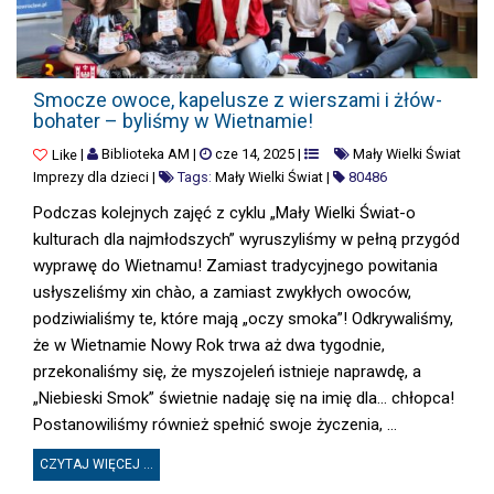
SMOCZE OWOCE, KAPELUSZE Z WIERSZAMI I ŻŁÓW-BOHATER – BYLIŚMY 
Smocze owoce, kapelusze z wierszami i żłów-
bohater – byliśmy w Wietnamie!
|
Biblioteka AM
|
cze 14, 2025
|
Mały Wielki Świat
Like
Imprezy dla dzieci
|
Tags:
Mały Wielki Świat
|
80486
Podczas kolejnych zajęć z cyklu „Mały Wielki Świat-o
kulturach dla najmłodszych” wyruszyliśmy w pełną przygód
wyprawę do Wietnamu! Zamiast tradycyjnego powitania
usłyszeliśmy xin chào, a zamiast zwykłych owoców,
podziwialiśmy te, które mają „oczy smoka”! Odkrywaliśmy,
że w Wietnamie Nowy Rok trwa aż dwa tygodnie,
przekonaliśmy się, że myszojeleń istnieje naprawdę, a
„Niebieski Smok” świetnie nadaję się na imię dla… chłopca!
Postanowiliśmy również spełnić swoje życzenia, ...
CZYTAJ WIĘCEJ ...