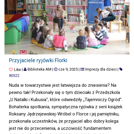
PRZYJACIELE RYJÓWKI FLORKI
Przyjaciele ryjówki Florki
|
Biblioteka AM
|
cze 9, 2025
|
Imprezy dla dzieci
|
Like
80322
Nuda w towarzystwie jest łatwiejsza do zniesienia? Na
pewno tak! Przekonały się o tym dzieciaki z Przedszkola
„U Natalki i Kubusia”, które odwiedziły „Tajemniczy Ogród”.
Bohaterka spotkania, sympatyczna ryjówka z serii książek
Roksany Jędrzejewskiej-Wróbel o Florce i jej pamiętniku,
przekonała uczestników, że przyjaciel albo dobry kolega
jest nie do przecenienia, a uczciwość fundamentem