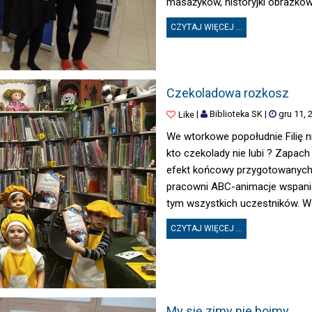
masażyków, historyjki obrazkowe
CZYTAJ WIĘCEJ ...
CZEKOLADOWA ROZKOSZ
Czekoladowa rozkosz
|
Biblioteka SK
|
gru 11, 
Like
We wtorkowe popołudnie Filię nr
kto czekolady nie lubi ? Zapach 
efekt końcowy przygotowanych 
pracowni ABC-animacje wspania
tym wszystkich uczestników. W
CZYTAJ WIĘCEJ ...
MY SIĘ ZIMY NIE BOIMY
My się zimy nie boimy