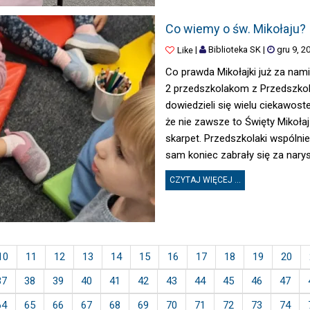
CO WIEMY O ŚW. MIKOŁAJU?
Co wiemy o św. Mikołaju?
|
Biblioteka SK
|
gru 9, 2
Like
Co prawda Mikołajki już za nami
2 przedszkolakom z Przedszkol
dowiedzieli się wielu ciekawos
że nie zawsze to Święty Mikołaj
skarpet. Przedszkolaki wspólnie
sam koniec zabrały się za narys
CZYTAJ WIĘCEJ ...
10
11
12
13
14
15
16
17
18
19
20
37
38
39
40
41
42
43
44
45
46
47
64
65
66
67
68
69
70
71
72
73
74