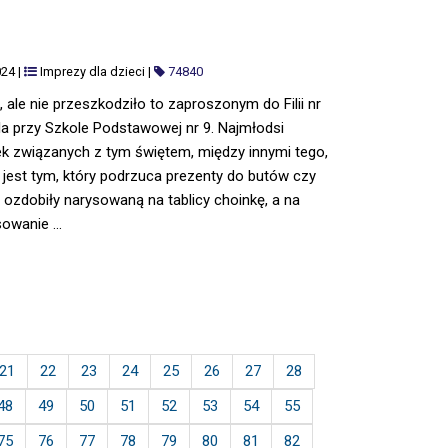
024
|
Imprezy dla dzieci
|
74840
, ale nie przeszkodziło to zaproszonym do Filii nr
a przy Szkole Podstawowej nr 9. Najmłodsi
tek związanych z tym świętem, między innymi tego,
 jest tym, który podrzuca prezenty do butów czy
 ozdobiły narysowaną na tablicy choinkę, a na
owanie ...
21
22
23
24
25
26
27
28
48
49
50
51
52
53
54
55
75
76
77
78
79
80
81
82