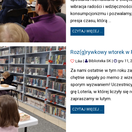
wibracja radości i wdzięczności
konsumpcjonizmu i pozwalamy, 
presja czasu, którą ...
CZYTAJ WIĘCEJ ...
ROZ(G)RYWKOWY WTOREK W FILII N
Roz(g)rywkowy wtorek w Fil
|
Biblioteka SK
|
gru 11, 
Like
Za nami ostatnie w tym roku zaj
chętnie sięgały po memo z wize
sporym wyzwaniem! Uczestnicy 
grę Lotería, w której liczyły się
zapraszamy w lutym.
CZYTAJ WIĘCEJ ...