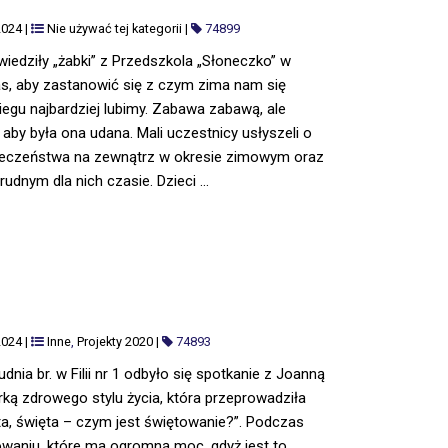
2024
|
Nie używać tej kategorii
|
74899
dwiedziły „żabki” z Przedszkola „Słoneczko” w
zas, aby zastanowić się z czym zima nam się
iegu najbardziej lubimy. Zabawa zabawą, ale
aby była ona udana. Mali uczestnicy usłyszeli o
eczeństwa na zewnątrz w okresie zimowym oraz
dnym dla nich czasie. Dzieci ...
2024
|
Inne
,
Projekty 2020
|
74893
nia br. w Filii nr 1 odbyło się spotkanie z Joanną
ą zdrowego stylu życia, która przeprowadziła
a, święta – czym jest świętowanie?”. Podczas
waniu, które ma ogromną moc, gdyż jest to