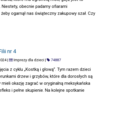
. Niestety, obecnie padamy ofiarami
żeby ogarnął nas świąteczny zakupowy szał. Czy
R 4
ii nr 4
2024
|
Imprezy dla dzieci
|
74887
ęcia z cyklu „Kostką i głową”. Tym razem dzieci
runkami drzew i grzybów, które dla dorosłych są
mieli okazję zagrać w oryginalną meksykańska
 refleks i pełne skupienie. Na kolejne spotkanie