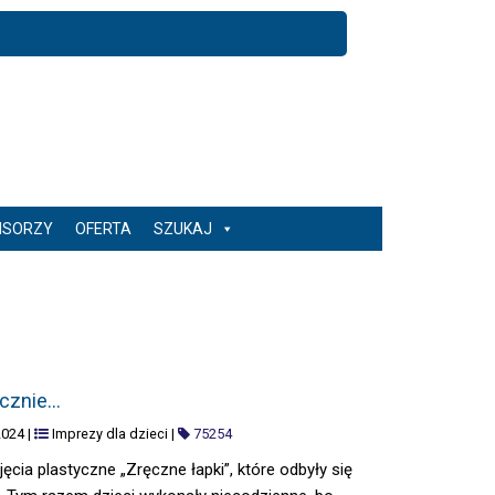
NSORZY
OFERTA
SZUKAJ
…
ecznie…
2024
|
Imprezy dla dzieci
|
75254
ęcia plastyczne „Zręczne łapki”, które odbyły się