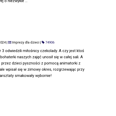
j o niezwykle ...
2024
|
Imprezy dla dzieci
|
74906
 3 odwiedzili miłośnicy czekolady. A czy jest ktoś
bohaterki naszych zajęć unosił się w całej sali. A
przez dzieci pyszności z pomocą animatorki z
le wpisał się w zimowy okres, rozgrzewając przy
arsztaty smakowały wybornie!