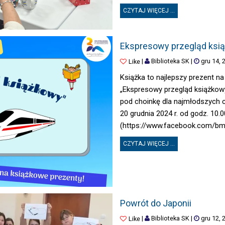
CZYTAJ WIĘCEJ ...
EKSPRESOWY PRZEGLĄD KSIĄŻKOWY
Ekspresowy przegląd ksi
|
Biblioteka SK
|
gru 14, 
Like
Książka to najlepszy prezent na 
„Ekspresowy przegląd książkow
pod choinkę dla najmłodszych c
20 grudnia 2024 r. od godz. 10.0
(https://www.facebook.com/bmi
CZYTAJ WIĘCEJ ...
POWRÓT DO JAPONII
Powrót do Japonii
|
Biblioteka SK
|
gru 12, 
Like