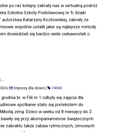
obie po raz kolejny zabrały nas w wirtualną podróż
ioteka Szkolna Szkoły Podstawowej nr 9, dzięki
ka” autorstwa Katarzyny Kozłowskiej, zabrały ze
niowie wspólnie ustalili jakie są najlepsze metody
kim dowiedzieli się bardzo wiele ciekawostek o
a…
2024
|
Imprezy dla dzieci
|
74945
udnia br. w Filii nr 1 odbyły się zajęcia dla
rudniowe spotkanie stało się pretekstem do
Mikołaj zimą. Dzieci w wieku od 8 miesięcy do 2
e bawiły się przy akompaniamencie świątecznych
nie zabrakło także zabaw rytmicznych, zimowych