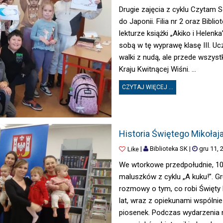
Drugie zajęcia z cyklu Czytam S
do Japonii. Filia nr 2 oraz Bibl
lekturze książki „Akiko i Helen
sobą w tę wyprawę klasę III. Ucz
walki z nudą, ale przede wszyst
Kraju Kwitnącej Wiśni. ...
CZYTAJ WIĘCEJ ...
HISTORIA ŚWIĘTEGO MIKOŁAJA…
Historia Świętego Mikołaj
|
Biblioteka SK
|
gru 11, 
Like
We wtorkowe przedpołudnie, 10 gr
maluszków z cyklu „A kuku!”. G
rozmowy o tym, co robi Święty 
lat, wraz z opiekunami wspólni
piosenek. Podczas wydarzenia 