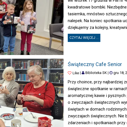
we wtorek 17 grudnia w Filii nr
kwadratowe bombki. Niezbędne do 
tasiemka, mnóstwo sztucznego 
nalepek. Na koniec spotkania u
dziękujemy za kolejny, kreatywni
CZYTAJ WIĘCEJ ...
ŚWIĄTECZNY CAFE SENIOR
Świąteczny Cafe Senior
|
Biblioteka SK
|
gru 18, 
Like
Przy choince, przy najbardziej z
świąteczne spotkanie w ramach
aromatycznej kawie i pysznych 
o zwyczajach świątecznych wy
świętach w domach rodzinnych 
zwyczajach świątecznych. Nie 
zdarzeniach i spotkaniach przy 