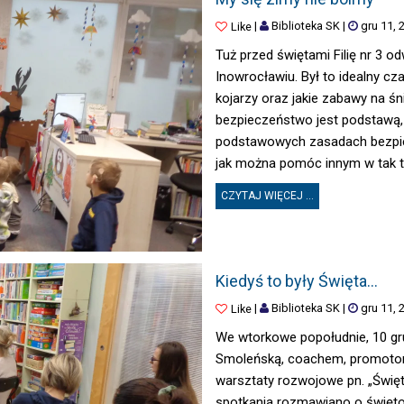
|
Biblioteka SK
|
gru 11, 
Like
Tuż przed świętami Filię nr 3 o
Inowrocławiu. Był to idealny c
kojarzy oraz jakie zabawy na śn
bezpieczeństwo jest podstawą, 
podstawowych zasadach bezpi
jak można pomóc innym w tak tru
CZYTAJ WIĘCEJ ...
KIEDYŚ TO BYŁY ŚWIĘTA…
Kiedyś to były Święta…
|
Biblioteka SK
|
gru 11, 
Like
We wtorkowe popołudnie, 10 grud
Smoleńską, coachem, promotork
warsztaty rozwojowe pn. „Święt
spotkania rozmawiano o święto