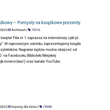
 – POMYSŁY NA KSIĄŻKOWE PREZENTY
ążkowy – Pomysły na książkowe prezenty
2024
|
Archiwum
|
75316
święta! Filia nr 1 zaprasza na internetowy cykl pt.
y”. W najnowszym odcinku zaprezentujemy książki
zytelników. Nagranie będzie można obejrzeć od
0 na Facebooku Biblioteki Miejskiej
jk.inowroclaw/) oraz kanale YouTube.
2024
|
Imprezy dla dzieci
|
74998