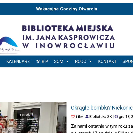
Wakacyjne Godziny Otwarcia
KALENDARZ
BIP
SOM
RODO
KONTAKT
SPO
OKRĄGŁE BOMBKI? NIEKONIECZNIE
Okrągłe bombki? Niekoni
|
Biblioteka SK
|
gru 18, 
Like
Za nami ostatnie w tym roku zaj