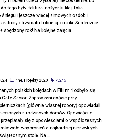
 4. Tym razem dzieci wykonały niecodzienne, bo
tego były: tektura, nożyczki, klej, folia,
śniegu i jeszcze więcej zimowych ozdób i
czestnicy otrzymali drobne upominki. Serdecznie
e spędzony rok! Na kolejne zajęcia ...
2024
|
Inne
,
Projekty 2020
|
75246
nanych polskich kolędach w Filii nr 4 odbyło się
 Cafe Senior. Zaproszeni goście przy
pierniczkach (głównie własnej roboty) opowiadali
niesionych z rodzinnych domów. Opowieści o
przeplatały się z opowieściami o współczesnych
brakowało wspomnień o najbardziej niezwykłych
świątecznym stole. Na ...