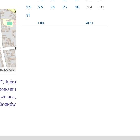
24
25
26
27
28
29
30
31
« lip
wrz »
ntributors
”, która
otkaniu
ewnianą,
 środków