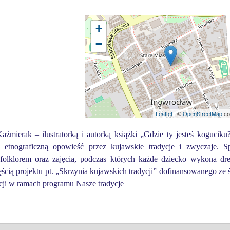
+
−
Leaflet
| ©
OpenStreetMap
co
mierak – ilustratorką i autorką książki „Gdzie ty jesteś koguciku?
etnograficzną opowieść przez kujawskie tradycje i zwyczaje. Sp
olklorem oraz zajęcia, podczas których każde dziecko wykona dr
ścią projektu pt. „Skrzynia kujawskich tradycji” dofinansowanego ze
cji w ramach programu Nasze tradycje