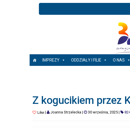
IMPREZY
ODDZIAŁY I FILIE
O NAS
Z kogucikiem przez 
|
Joanna Strzelecka
|
30 września, 2025
|
82
Like