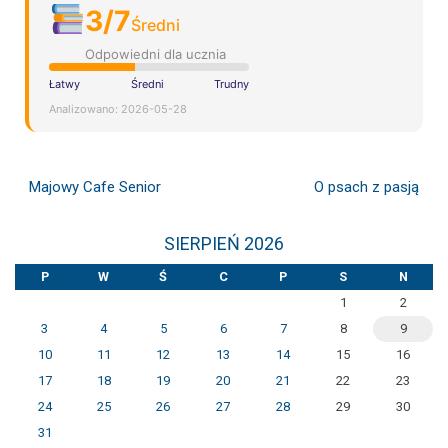
3/7
Średni
Odpowiedni dla ucznia
Łatwy
Średni
Trudny
Analizowano: 2026-05-28
Majowy Cafe Senior
O psach z pasją
SIERPIEŃ 2026
P
W
Ś
C
P
S
N
1
2
3
4
5
6
7
8
9
10
11
12
13
14
15
16
17
18
19
20
21
22
23
24
25
26
27
28
29
30
31