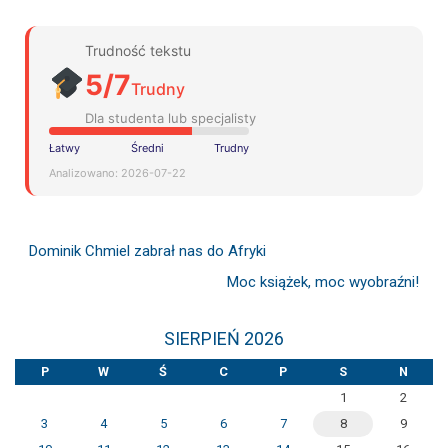
Trudność tekstu
5/7
Trudny
Dla studenta lub specjalisty
Łatwy
Średni
Trudny
Analizowano: 2026-07-22
Dominik Chmiel zabrał nas do Afryki
Moc książek, moc wyobraźni!
SIERPIEŃ 2026
P
W
Ś
C
P
S
N
1
2
3
4
5
6
7
8
9