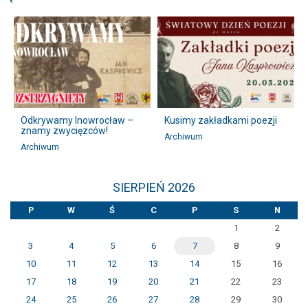
i?
Odkrywamy Inowrocław –
Kusimy zakładkami poezji
znamy zwycięzców!
Archiwum
Archiwum
SIERPIEŃ 2026
P
W
Ś
C
P
S
N
1
2
3
4
5
6
7
8
9
10
11
12
13
14
15
16
17
18
19
20
21
22
23
24
25
26
27
28
29
30