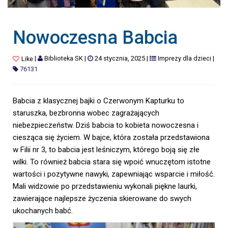
Nowoczesna Babcia
|
Biblioteka SK
|
24 stycznia, 2025
|
Imprezy dla dzieci
|
Like
76131
Babcia z klasycznej bajki o Czerwonym Kapturku to
staruszka, bezbronna wobec zagrażających
niebezpieczeństw. Dziś babcia to kobieta nowoczesna i
ciesząca się życiem. W bajce, która została przedstawiona
w Filii nr 3, to babcia jest leśniczym, którego boją się złe
wilki. To również babcia stara się wpoić wnuczętom istotne
wartości i pozytywne nawyki, zapewniając wsparcie i miłość.
Mali widzowie po przedstawieniu wykonali piękne laurki,
zawierające najlepsze życzenia skierowane do swych
ukochanych babć.