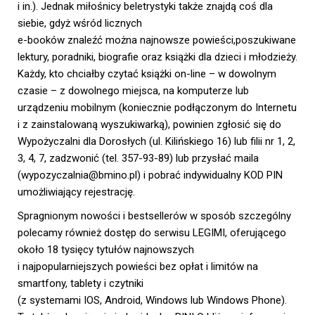
i in.). Jednak miłośnicy beletrystyki także znajdą coś dla
siebie, gdyż wśród licznych
e-booków znaleźć można najnowsze powieści,poszukiwane
lektury, poradniki, biografie oraz książki dla dzieci i młodzieży.
Każdy, kto chciałby czytać książki on-line – w dowolnym
czasie – z dowolnego miejsca, na komputerze lub
urządzeniu mobilnym (koniecznie podłączonym do Internetu
i z zainstalowaną wyszukiwarką), powinien zgłosić się do
Wypożyczalni dla Dorosłych (ul. Kilińskiego 16) lub filii nr 1, 2,
3, 4, 7, zadzwonić (tel. 357-93-89) lub przysłać maila
(wypozyczalnia@bmino.pl) i pobrać indywidualny KOD PIN
umożliwiający rejestrację.
Spragnionym nowości i bestsellerów w sposób szczególny
polecamy również dostęp do serwisu LEGIMI, oferującego
około 18 tysięcy tytułów najnowszych
i najpopularniejszych powieści bez opłat i limitów na
smartfony, tablety i czytniki
(z systemami IOS, Android, Windows lub Windows Phone).