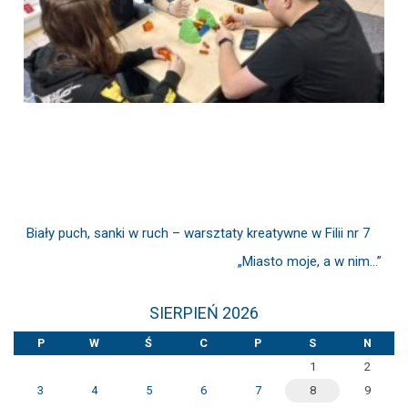
Biały puch, sanki w ruch – warsztaty kreatywne w Filii nr 7
„Miasto moje, a w nim…”
SIERPIEŃ 2026
P
W
Ś
C
P
S
N
1
2
3
4
5
6
7
8
9