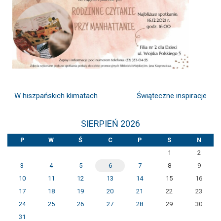
W hiszpańskich klimatach
Świąteczne inspiracje
SIERPIEŃ 2026
P
W
Ś
C
P
S
N
1
2
3
4
5
6
7
8
9
10
11
12
13
14
15
16
17
18
19
20
21
22
23
24
25
26
27
28
29
30
31