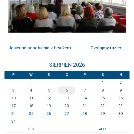
Jesienne popołudnie z brydżem
Czytajmy razem…
SIERPIEŃ 2026
P
W
Ś
C
P
S
N
1
2
3
4
5
6
7
8
9
10
11
12
13
14
15
16
17
18
19
20
21
22
23
24
25
26
27
28
29
30
31
« lip
wrz »