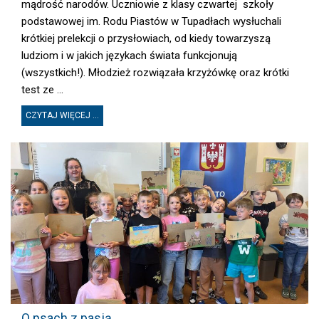
mądrość narodów. Uczniowie z klasy czwartej szkoły
podstawowej im. Rodu Piastów w Tupadłach wysłuchali
krótkiej prelekcji o przysłowiach, od kiedy towarzyszą
ludziom i w jakich językach świata funkcjonują
(wszystkich!). Młodzież rozwiązała krzyżówkę oraz krótki
test ze ...
CZYTAJ WIĘCEJ ...
O PSACH Z PASJĄ
O psach z pasją