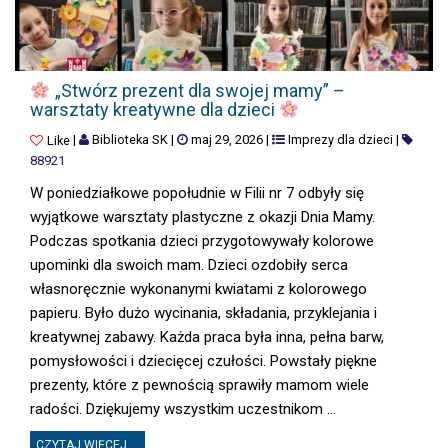
„STWÓRZ PREZENT DLA SWOJEJ MAMY” – WARSZTATY KREATYWNE DLA
„Stwórz prezent dla swojej mamy” –
warsztaty kreatywne dla dzieci
|
Biblioteka SK
|
maj 29, 2026
|
Imprezy dla dzieci
|
Like
88921
W poniedziałkowe popołudnie w Filii nr 7 odbyły się
wyjątkowe warsztaty plastyczne z okazji Dnia Mamy.
Podczas spotkania dzieci przygotowywały kolorowe
upominki dla swoich mam. Dzieci ozdobiły serca
własnoręcznie wykonanymi kwiatami z kolorowego
papieru. Było dużo wycinania, składania, przyklejania i
kreatywnej zabawy. Każda praca była inna, pełna barw,
pomysłowości i dziecięcej czułości. Powstały piękne
prezenty, które z pewnością sprawiły mamom wiele
radości. Dziękujemy wszystkim uczestnikom ...
CZYTAJ WIĘCEJ ...