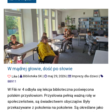
W MĄDREJ GŁOWIE, DOŚĆ PO SŁOWIE
W mądrej głowie, dość po słowie
|
Biblioteka SK
|
maj 29, 2026
|
Imprezy dla dzieci
|
Like
88911
W Filii nr 4 odbyła się lekcja biblioteczna poświęcona
polskim przysłowiom. Przysłowia pełnią ważną rolę w
społeczeństwie, są świadectwem obyczajów. Były
przekazywane z pokolenia na pokolenie. Są określane jako