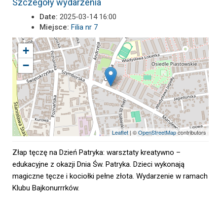
Szczegóły wydarzenia
Date:
2025-03-14 16:00
Miejsce:
Filia nr 7
+
−
Leaflet
| ©
OpenStreetMap
contributors
Złap tęczę na Dzień Patryka: warsztaty kreatywno –
edukacyjne z okazji Dnia Św. Patryka. Dzieci wykonają
magiczne tęcze i kociołki pełne złota. Wydarzenie w ramach
Klubu Bajkonurrrków.