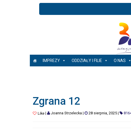
IMPREZY
ODDZIAŁY I FILIE
O NAS
Zgrana 12
|
Joanna Strzelecka
|
28 sierpnia, 2025
|
816
Like