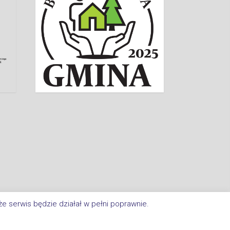
e serwis będzie działał w pełni poprawnie.
a Im. Jana Kasprowicza W Inowrocławiu. All Rights Reserved.