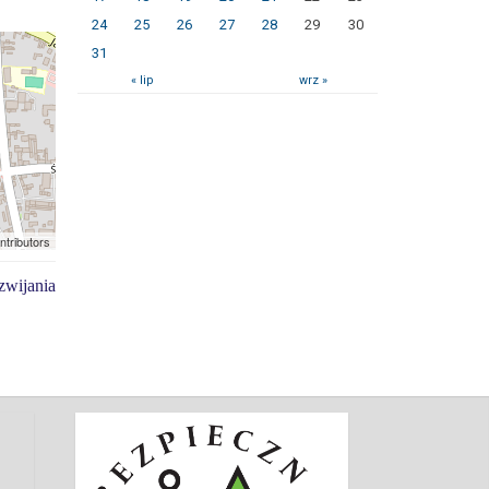
24
25
26
27
28
29
30
31
« lip
wrz »
ntributors
zwijania