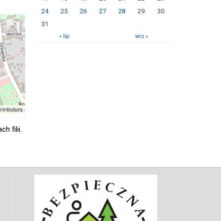
24
25
26
27
28
29
30
31
« lip
wrz »
ntributors
 filii.