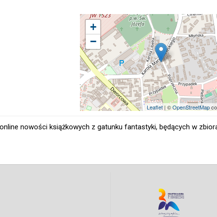
+
−
Leaflet
| ©
OpenStreetMap
co
nline nowości książkowych z gatunku fantastyki, będących w zbiorach