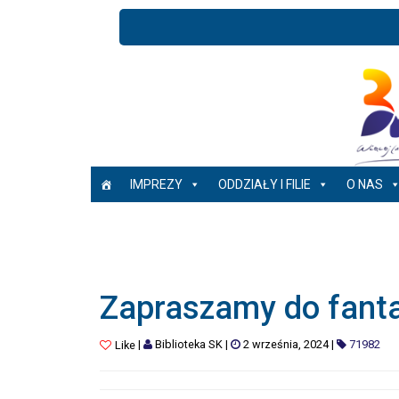
IMPREZY
ODDZIAŁY I FILIE
O NAS
Zapraszamy do fanta
|
Biblioteka SK
|
2 września, 2024
|
71982
Like