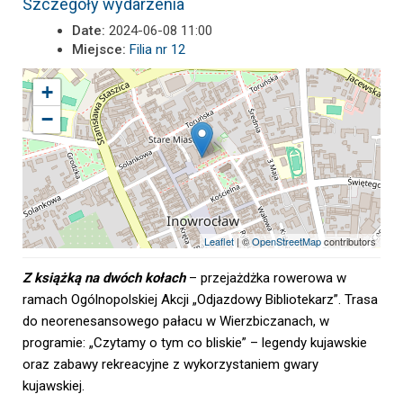
Szczegóły wydarzenia
Date:
2024-06-08 11:00
Miejsce:
Filia nr 12
+
−
Leaflet
| ©
OpenStreetMap
contributors
Z książką na dwóch kołach
–
przejażdżka rowerowa w
ramach Ogólnopolskiej Akcji „Odjazdowy Bibliotekarz”. Trasa
do neorenesansowego pałacu w Wierzbiczanach, w
programie: „Czytamy o tym co bliskie” – legendy kujawskie
oraz zabawy rekreacyjne z wykorzystaniem gwary
kujawskiej.