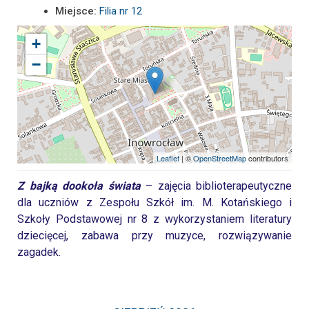
Miejsce:
Filia nr 12
+
−
Leaflet
| ©
OpenStreetMap
contributors
Z bajką dookoła świata
– zajęcia biblioterapeutyczne
dla
uczniów z Zespołu Szkół im. M. Kotańskiego i
Szkoły Podstawowej nr 8 z wykorzystaniem literatury
dziecięcej, zabawa przy muzyce, rozwiązywanie
zagadek
.