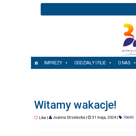
IMPREZY
ODDZIAŁY I FILIE
O NAS
Witamy wakacje!
|
Joanna Strzelecka
|
31 maja, 2024
|
70695
Like