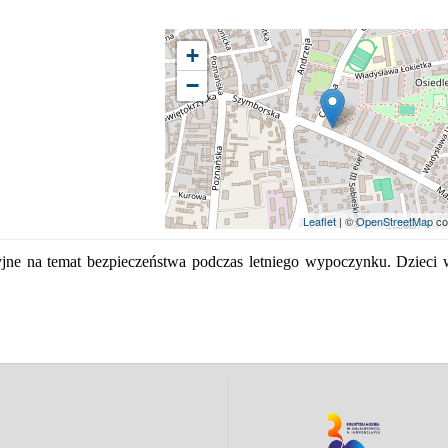
+
−
Leaflet
| ©
OpenStreetMap
co
jne na temat bezpieczeństwa podczas letniego wypoczynku. Dzieci 