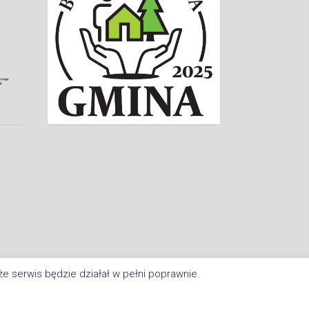
e serwis będzie działał w pełni poprawnie.
a Im. Jana Kasprowicza W Inowrocławiu. All Rights Reserved.