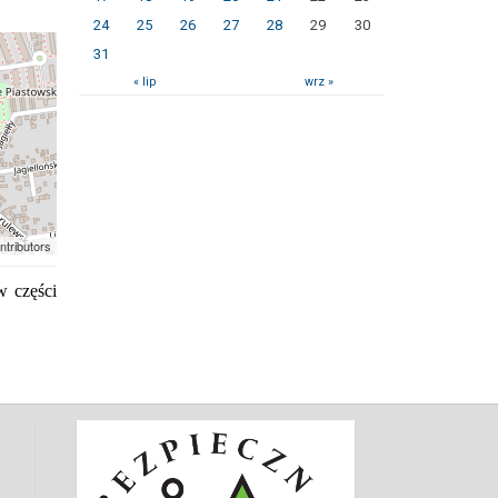
24
25
26
27
28
29
30
31
« lip
wrz »
ntributors
w części