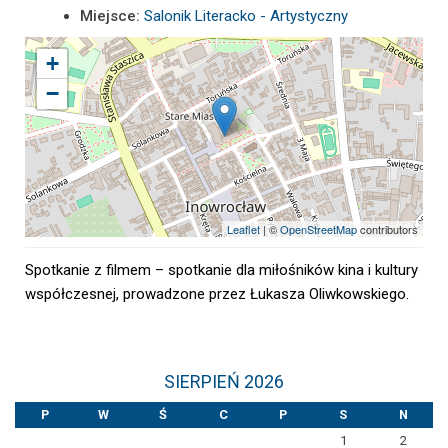
Miejsce:
Salonik Literacko - Artystyczny
+
−
Leaflet
| ©
OpenStreetMap
contributors
Spotkanie z filmem – spotkanie dla miłośników kina i kultury
współczesnej, prowadzone przez Łukasza Oliwkowskiego.
SIERPIEŃ 2026
P
W
Ś
C
P
S
N
1
2