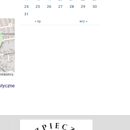
24
25
26
27
28
29
30
31
« lip
wrz »
ntributors
styczne