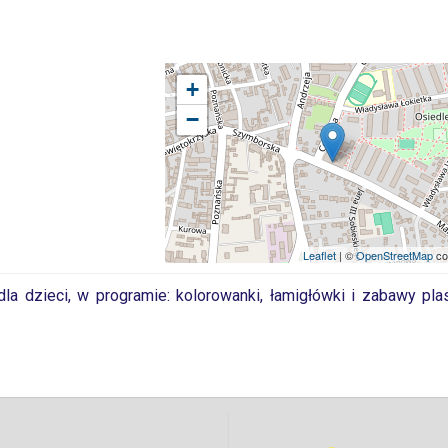
+
−
Leaflet
| ©
OpenStreetMap
co
dla dzieci, w programie: kolorowanki, łamigłówki i zabawy pla