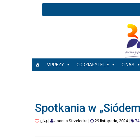
IMPREZY
ODDZIAŁY I FILIE
O NAS
Spotkania w „Sióde
|
Joanna Strzelecka
|
29 listopada, 2024
|
74
Like