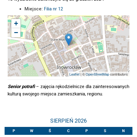
Miejsce:
Filia nr 12
+
−
Leaflet
| ©
OpenStreetMap
contributors
Senior potrafi
– zajęcia rękodzielnicze dla zainteresowanych
kulturą swojego miejsca zamieszkania, regionu.
SIERPIEŃ 2026
P
W
Ś
C
P
S
N