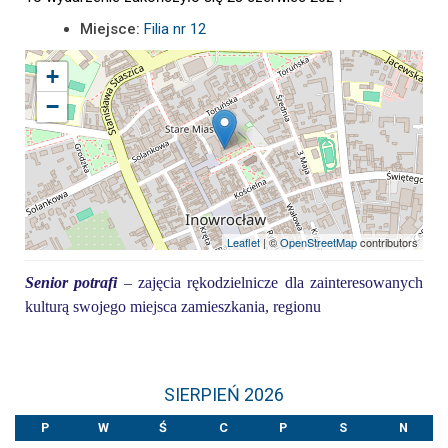
Miejsce:
Filia nr 12
+
−
Leaflet
| ©
OpenStreetMap
contributors
Senior potrafi
– zajęcia rękodzielnicze dla zainteresowanych
kulturą swojego miejsca zamieszkania, regionu
SIERPIEŃ 2026
P
W
Ś
C
P
S
N