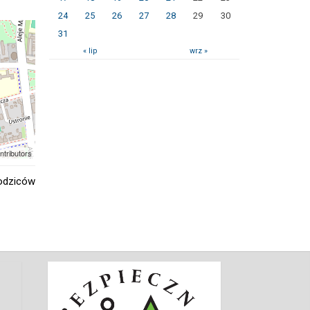
24
25
26
27
28
29
30
31
« lip
wrz »
ntributors
rodziców