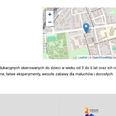
+
−
Leaflet
| ©
OpenStreetMap
co
ukacyjnych skierowanych do dzieci w wieku od 3 do 6 lat oraz ich 
czne, łatwe eksperymenty, wesołe zabawy dla maluchów i dorosłych.