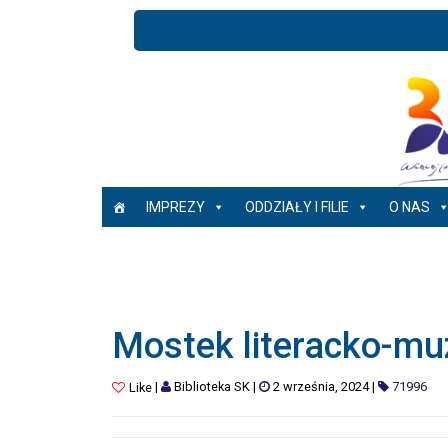
IMPREZY
ODDZIAŁY I FILIE
O NAS
Mostek literacko-mu
|
Biblioteka SK
|
2 września, 2024
|
71996
Like