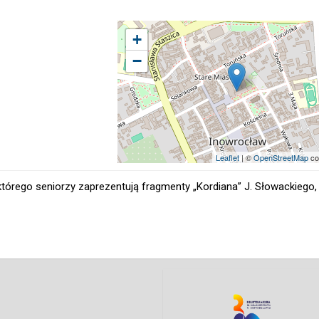
+
−
Leaflet
| ©
OpenStreetMap
co
tórego seniorzy zaprezentują fragmenty „Kordiana” J. Słowackiego,