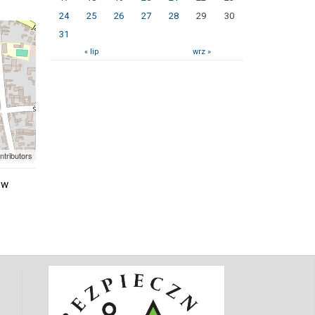
24
25
26
27
28
29
30
31
« lip
wrz »
ntributors
 w