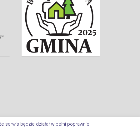
e serwis będzie działał w pełni poprawnie.
a Im. Jana Kasprowicza W Inowrocławiu. All Rights Reserved.