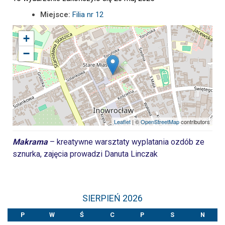
Miejsce:
Filia nr 12
+
−
Leaflet
| ©
OpenStreetMap
contributors
Makrama
– kreatywne warsztaty wyplatania ozdób ze
sznurka, zajęcia prowadzi Danuta Linczak
SIERPIEŃ 2026
P
W
Ś
C
P
S
N