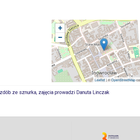
+
−
Leaflet
| ©
OpenStreetMap
co
ozdób ze sznurka, zajęcia prowadzi Danuta Linczak