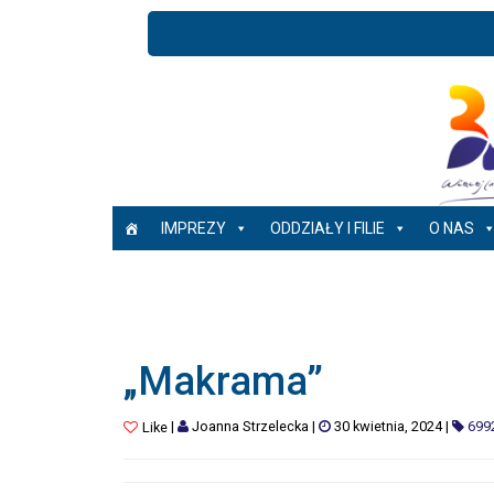
IMPREZY
ODDZIAŁY I FILIE
O NAS
„Makrama”
|
Joanna Strzelecka
|
30 kwietnia, 2024
|
699
Like