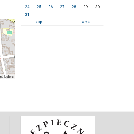
24
25
26
27
28
29
30
31
« lip
wrz »
ntributors