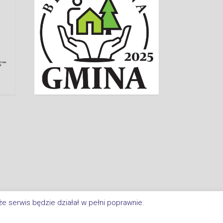
e serwis będzie działał w pełni poprawnie.
a Im. Jana Kasprowicza W Inowrocławiu. All Rights Reserved.