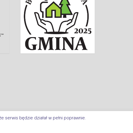
e serwis będzie działał w pełni poprawnie.
a Im. Jana Kasprowicza W Inowrocławiu. All Rights Reserved.