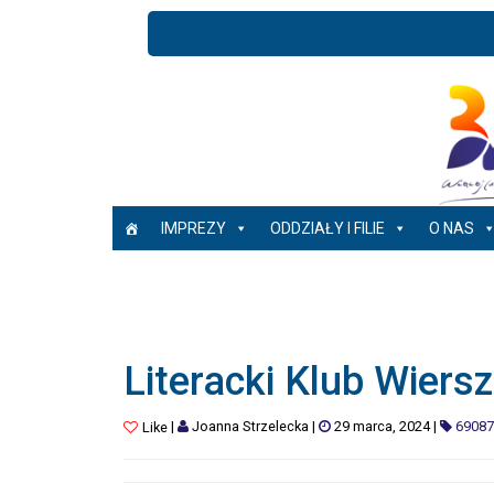
IMPREZY
ODDZIAŁY I FILIE
O NAS
Literacki Klub Wiersz
|
Joanna Strzelecka
|
29 marca, 2024
|
69087
Like