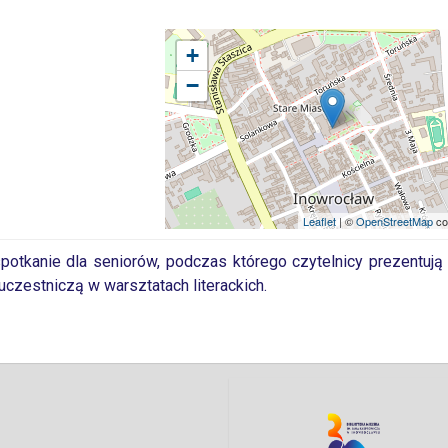
+
−
Leaflet
| ©
OpenStreetMap
co
otkanie dla seniorów, podczas którego czytelnicy prezentują
uczestniczą w warsztatach literackich.