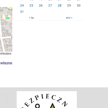
24
25
26
27
28
29
30
31
« lip
wrz »
ntributors
 własne