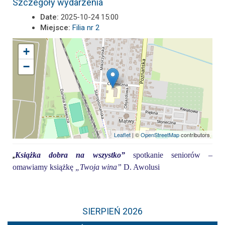
Szczegóły wydarzenia
Date:
2025-10-24 15:00
Miejsce:
Filia nr 2
+
−
Leaflet
| ©
OpenStreetMap
contributors
„
Książka dobra na wszystko”
spotkanie seniorów –
omawiamy książkę
„
Twoja wina
”
D. Awolusi
SIERPIEŃ 2026