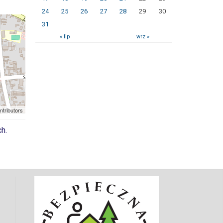
24
25
26
27
28
29
30
31
« lip
wrz »
ntributors
h.