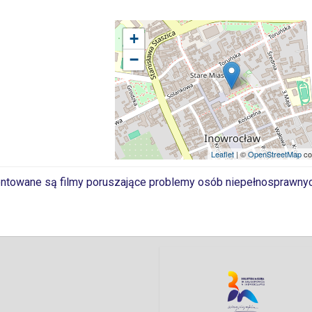
+
−
Leaflet
| ©
OpenStreetMap
co
entowane są filmy poruszające problemy osób niepełnosprawnyc