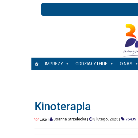
IMPREZY
ODDZIAŁY I FILIE
O NAS
Kinoterapia
|
Joanna Strzelecka
|
3 lutego, 2025
|
76439
Like