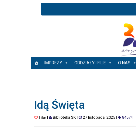
IMPREZY
ODDZIAŁY I FILIE
O NAS
Idą Święta
|
Biblioteka SK
|
27 listopada, 2025
|
84574
Like