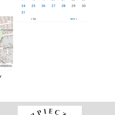
24
25
26
27
28
29
30
31
« lip
wrz »
ntributors
y