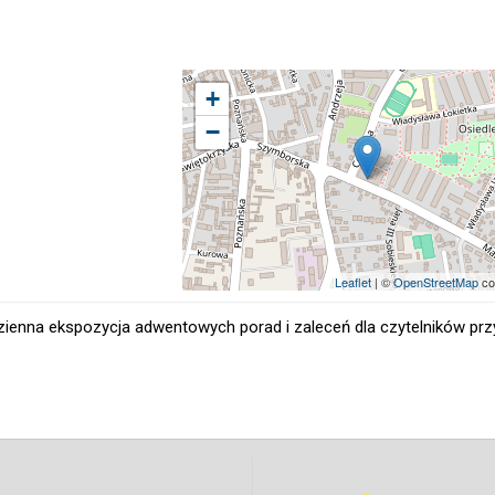
+
−
Leaflet
| ©
OpenStreetMap
co
zienna ekspozycja adwentowych porad i zaleceń dla czytelników prz