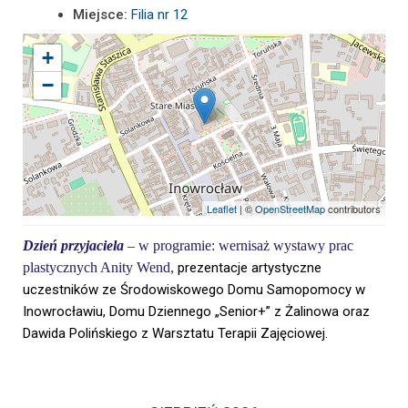
Miejsce:
Filia nr 12
+
−
Leaflet
| ©
OpenStreetMap
contributors
Dzień przyjaciela
–
w
program
ie
: wernisaż wystawy prac
plastycznych Anity Wend,
prezentacje artystyczne
uczestników ze Środowiskowego Domu Samopomocy w
Inowrocławiu, Domu Dziennego „Senior+” z Żalinowa oraz
Dawida Polińskiego z Warsztatu Terapii Zajęciowej.