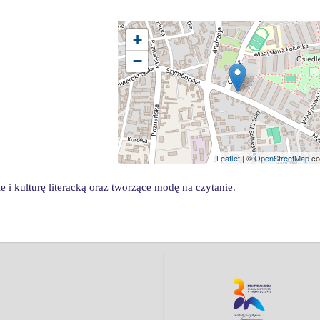
+
−
Leaflet
| ©
OpenStreetMap
co
i
e
i kultur
ę
literack
ą
oraz tworz
ące
mod
ę
na czytanie.