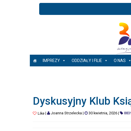
IMPREZY
ODDZIAŁY I FILIE
O NAS
Dyskusyjny Klub Ksi
|
Joanna Strzelecka
|
30 kwietnia, 2026
|
883
Like