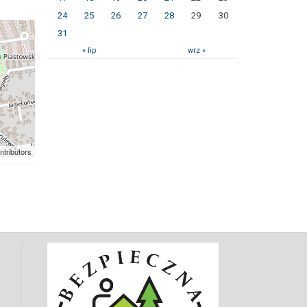
24
25
26
27
28
29
30
31
« lip
wrz »
ntributors