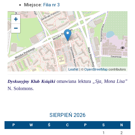
Miejsce:
Filia nr 3
+
−
Leaflet
| ©
OpenStreetMap
contributors
omawiana lektura
„
S
ja, Mona Lisa
”
Dyskusyjny Klub Książki
N. Solomons.
SIERPIEŃ 2026
P
W
Ś
C
P
S
N
1
2